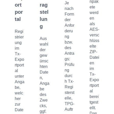
npak
Je
ort
rag
ete
nach
por
stel
werd
Form
en
tal
lun
der
als
Anfor
g
AES-
deru
Regi
versc
ng
strier
Aus
hlüss
bzw.
ung
wahl
elte
des
im
der
ZIP-
Antra
Tx-
gew
Datei
gs:
Expo
ünsc
en
Prüfu
rtport
hten
im
ng
al
Date
Tx-
durc
unter
n,
Expo
h Tx-
Anga
Anga
rtport
Regi
be,
be
al
sterst
welc
des
berei
elle,
her
Zwe
tgest
TPG-
zur
cks,
ellt.
Auftr
Date
ggf.
Das