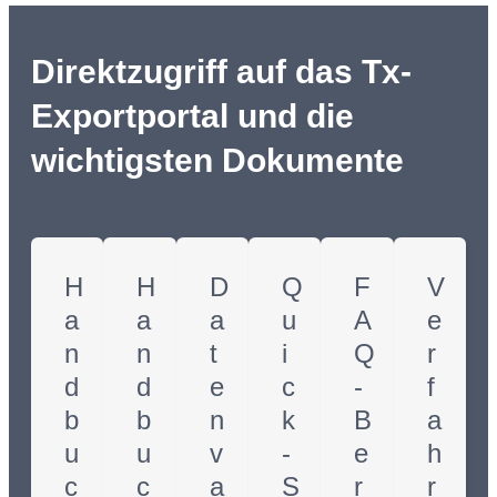
Direktzugriff auf das Tx-
Exportportal und die
wichtigsten Dokumente
H
H
D
Q
F
V
a
a
a
u
A
e
n
n
t
i
Q
r
d
d
e
c
-
f
b
b
n
k
B
a
u
u
v
-
e
h
c
c
a
S
r
r