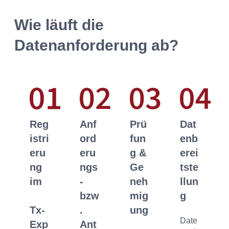
Wie läuft die
Datenanforderung ab?
Reg
Anf
Prü
Dat
istri
ord
fun
enb
eru
eru
g &
erei
ng
ngs
Ge
tste
im
-
neh
llun
bzw
mig
g
Tx-
.
ung
Date
Exp
Ant