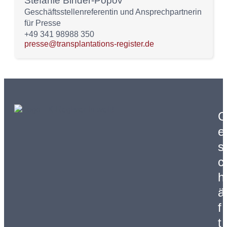
Stefanie Binder-Popov
Geschäftsstellenreferentin und Ansprechpartnerin
für Presse
+49 341 98988 350
presse@transplantations-register.de
e
s
c
h
ä
f
t